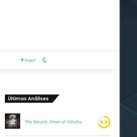
Switch skin
Seguir
Últimas Análises
The Mound: Omen of Cthulhu
6.9