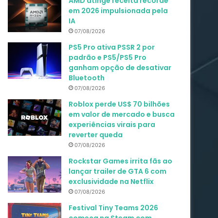
AMD atinge receita recorde
em 2026 impulsionada pela
IA
07/08/2026
PS5 Pro ativa PSSR 2 por
padrão e PS5/PS5 Pro
ganham opção de desativar
Bluetooth
07/08/2026
Roblox perde US$ 70 bilhões
em valor de mercado e busca
experiências virais para
reverter queda
07/08/2026
Rockstar Games irrita fãs ao
lançar trailer de GTA 6 com
exclusividade na Netflix
07/08/2026
Festival Tiny Teams 2026