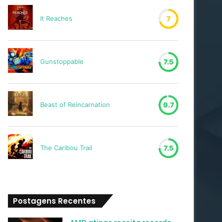
It Reaches
7
Gunstoppable
7.5
Beast of Reincarnation
9.7
The Caribou Trail
7.5
Postagens Recentes