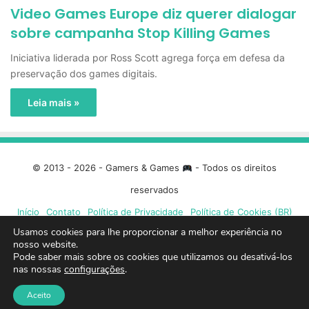
Video Games Europe diz querer dialogar
sobre campanha Stop Killing Games
Iniciativa liderada por Ross Scott agrega força em defesa da
preservação dos games digitais.
Leia mais »
© 2013 - 2026 - Gamers & Games
- Todos os direitos
reservados
Início
Contato
Política de Privacidade
Política de Cookies (BR)
Usamos cookies para lhe proporcionar a melhor experiência no
nosso website.
Facebook
X
Linkedin
YouTube
Instagram
Spotify
Mixcloud
Twit
Pode saber mais sobre os cookies que utilizamos ou desativá-los
nas nossas
configurações
.
TikTok
Google
Blue
Aceito