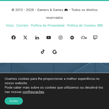
© 2013 - 2026 - Gamers & Games
- Todos os direitos
reservados
Início
Contato
Política de Privacidade
Política de Cookies (BR)
Facebook
X
Linkedin
YouTube
Instagram
Spotify
Mixcloud
Twit
TikTok
Google
Blue
News
Sky
Usamos cookies para lhe proporcionar a melhor experiência no
nosso website.
Pode saber mais sobre os cookies que utilizamos ou desativá-los
nas nossas
configurações
.
Aceito