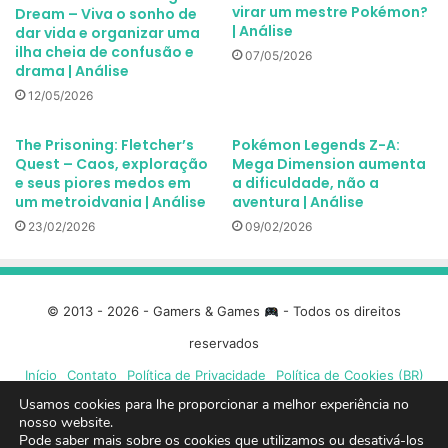
virar um mestre Pokémon?
Dream – Viva o sonho de
| Análise
dar vida e organizar uma
ilha cheia de confusão e
07/05/2026
drama | Análise
12/05/2026
The Prisoning: Fletcher’s
Pokémon Legends Z-A:
Quest – Caos, exploração
Mega Dimension aumenta
e seus piores medos em
a dificuldade, não a
um metroidvania | Análise
aventura | Análise
23/02/2026
09/02/2026
© 2013 - 2026 - Gamers & Games
- Todos os direitos
reservados
Início
Contato
Política de Privacidade
Política de Cookies (BR)
Usamos cookies para lhe proporcionar a melhor experiência no
nosso website.
Facebook
X
Linkedin
YouTube
Instagram
Spotify
Mixcloud
Twit
Pode saber mais sobre os cookies que utilizamos ou desativá-los