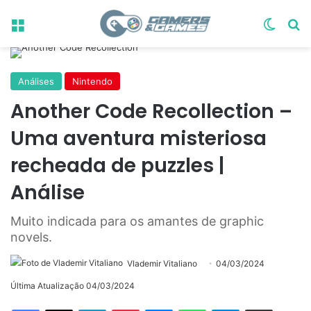
Menu
Switch
Pr
Análises
Nintendo
Another Code Recollection –
Uma aventura misteriosa
recheada de puzzles |
Análise
Muito indicada para os amantes de graphic
novels.
Vlademir Vitaliano
04/03/2024
Última Atualização 04/03/2024
Linkedin
Pinterest
Messenger
WhatsApp
Telegram
Compartilhar via e-mail