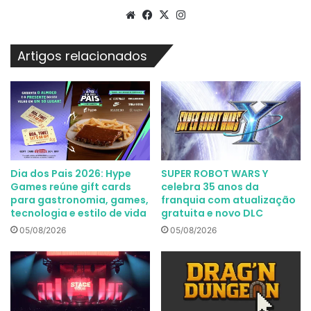
Website
Facebook
X
Instagram
Artigos relacionados
Dia dos Pais 2026: Hype
SUPER ROBOT WARS Y
Games reúne gift cards
celebra 35 anos da
para gastronomia, games,
franquia com atualização
tecnologia e estilo de vida
gratuita e novo DLC
05/08/2026
05/08/2026