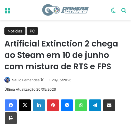
Menu
Switch
Pr
Notícias
PC
Artificial Extinction 2 chega
ao Steam em 10 de junho
com mistura de RTS e FPS
Follow
Saulo Fernandes
20/05/2026
on
Última Atualização 20/05/2026
X
Linkedin
Pinterest
Messenger
WhatsApp
Telegram
Compartilhar via e-mail
Imprimir