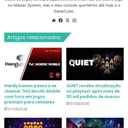
no Master System, mas o meu console queridinho até hoje é o
GameCube.
Website
Facebook
X
Instagram
Artigos relacionados
HandyGames passa a se
QUIET recebe atualização
chamar THQ Nordic Mobile
no playtest após mais de
com foco em jogos
30 mil pedidos de acesso
premium para celulares
07/08/2026
07/08/2026