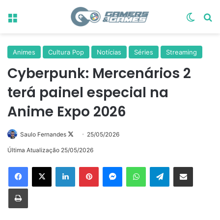
Menu
Switch
Pr
Animes
Cultura Pop
Notícias
Séries
Streaming
Cyberpunk: Mercenários 2
terá painel especial na
Anime Expo 2026
Follow
Saulo Fernandes
25/05/2026
on
Última Atualização 25/05/2026
X
Linkedin
Pinterest
Messenger
WhatsApp
Telegram
Compartilhar via e-mail
Imprimir