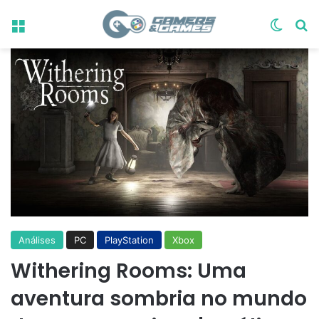
Menu
Switch
Pr
Análises
PC
PlayStation
Xbox
Withering Rooms: Uma
aventura sombria no mundo