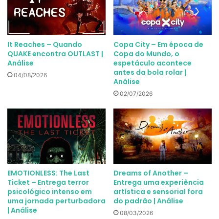
It Reaches – Quando
Copa City – Em época de
QUAKE encontra OUTLAST |
Copa do Mundo, o
Análise
espetáculo acontece
antes da bola rolar |
04/08/2026
Análise
02/07/2026
EMOTIONLESS: The Last
Dreams of Another –
Ticket – Entrega terror
Entrega uma experiência
psicológico intenso em
artística e sensorial fora
uma jornada perturbadora
do padrão | Análise
| Análise
08/03/2026