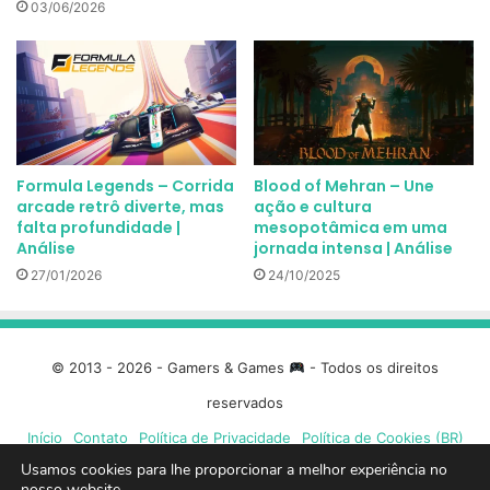
03/06/2026
Formula Legends – Corrida
Blood of Mehran – Une
arcade retrô diverte, mas
ação e cultura
falta profundidade |
mesopotâmica em uma
Análise
jornada intensa | Análise
27/01/2026
24/10/2025
© 2013 - 2026 - Gamers & Games
- Todos os direitos
reservados
Início
Contato
Política de Privacidade
Política de Cookies (BR)
Usamos cookies para lhe proporcionar a melhor experiência no
nosso website.